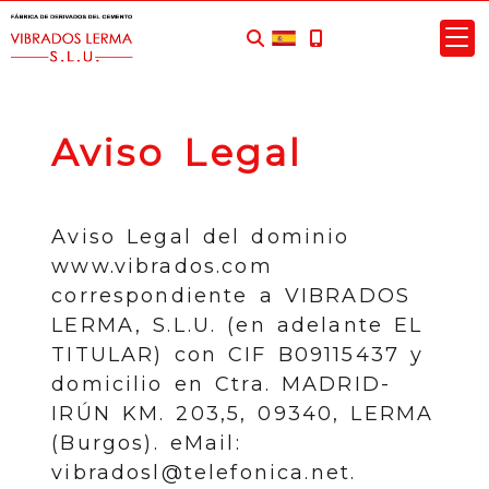
Aviso Legal
Aviso Legal del dominio
www.vibrados.com
correspondiente a
VIBRADOS
LERMA, S.L.U.
(en adelante EL
TITULAR) con
CIF
B09115437
y
domicilio en
Ctra. MADRID-
IRÚN KM. 203,5
,
09340
,
LERMA
(
Burgos
). eMail:
vibradosl@telefonica.net
.