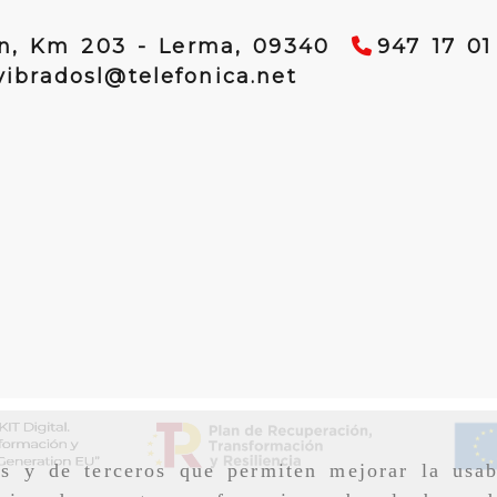
ún, Km 203 -
Lerma,
09340
947 17 01
vibradosl
telef
vibradosl
telefonica.net
as y de terceros que permiten mejorar la usab