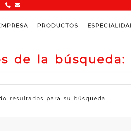
947 17 01 20
vibradosl
telefonica.net
EMPRESA
PRODUCTOS
ESPECIALID
os de la búsqueda:
do resultados para su búsqueda