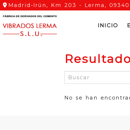
Madrid-Irún, Km 203 -
Lerma,
09340
INICIO
Resultad
No se han encontra