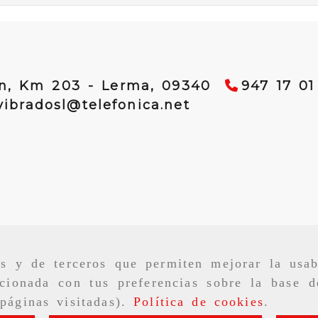
ún, Km 203 -
Lerma,
09340
947 17 01
vibradosl
telef
vibradosl
telefonica.net
as y de terceros que permiten mejorar la usab
cionada con tus preferencias sobre la base d
páginas visitadas).
Política de cookies
.