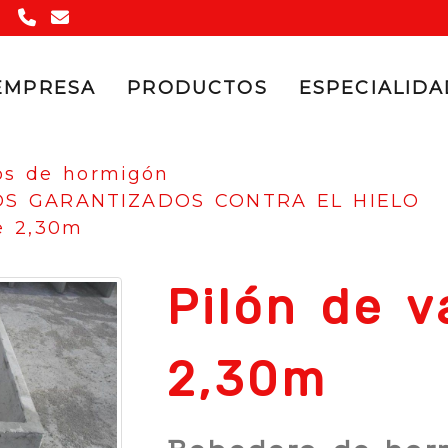
947 17 01 20
vibradosl
telefonica.net
EMPRESA
PRODUCTOS
ESPECIALID
os de hormigón
S GARANTIZADOS CONTRA EL HIELO
e 2,30m
Pilón de v
2,30m