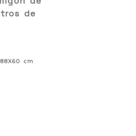
migón de
tros de
0X88X60 cm