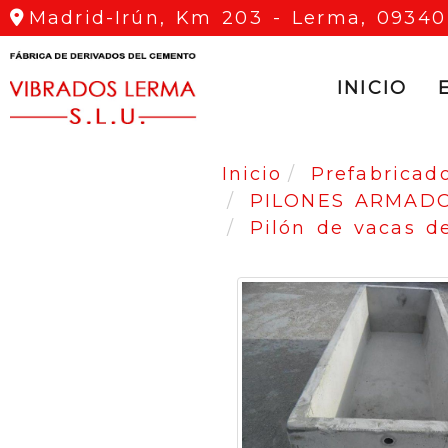
Madrid-Irún, Km 203 -
Lerma,
09340
INICIO
Inicio
Prefabricad
PILONES ARMADO
Pilón de vacas d