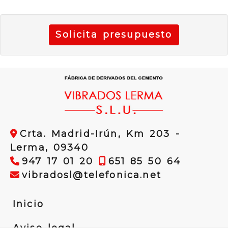
Solicita presupuesto
Crta. Madrid-Irún, Km 203 -
Lerma,
09340
947 17 01 20
651 85 50 64
vibradosl
vibradosl
telefonica.net
Inicio